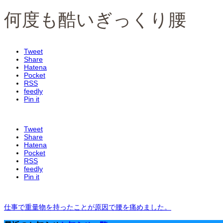
何度も酷いぎっくり腰
Tweet
Share
Hatena
Pocket
RSS
feedly
Pin it
Tweet
Share
Hatena
Pocket
RSS
feedly
Pin it
仕事で重量物を持ったことが原因で腰を痛めました。