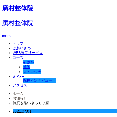
廣村整体院
廣村整体院
menu
トップ
ごあいさつ
WEB限定サービス
コース
初診料
整体
ストレッチ
STAFF
院長インタビュー！
アクセス
ホーム
お知らせ
何度も酷いぎっくり腰
2021.07.01