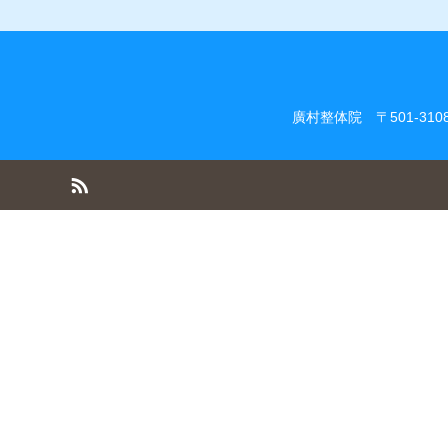
廣村整体院
〒501-3